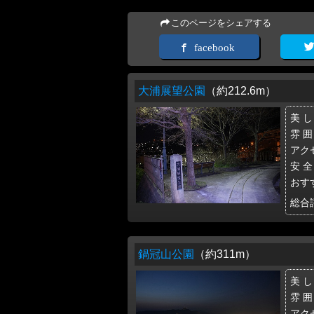
このページをシェアする
facebook
大浦展望公園
（約212.6m）
美 し
雰 囲
アク
安 全
おす
総合
鍋冠山公園
（約311m）
美 し
雰 囲
アク