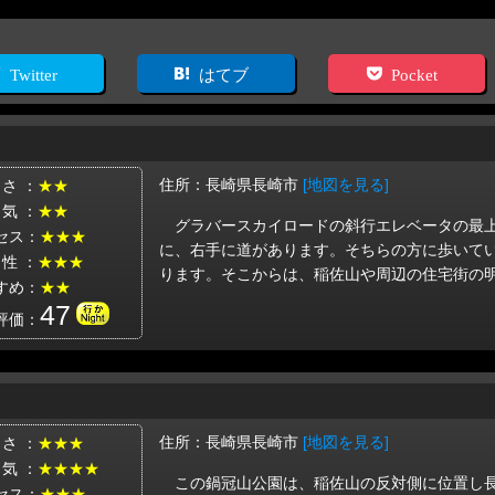
Twitter
はてブ
Pocket
住所：長崎県長崎市
[地図を見る]
 さ ：
★★
 気 ：
★★
グラバースカイロードの斜行エレベータの最
セス：
★★★
に、右手に道があります。そちらの方に歩いて
 性 ：
★★★
ります。そこからは、稲佐山や周辺の住宅街の
すめ：
★★
47
評価：
住所：長崎県長崎市
[地図を見る]
 さ ：
★★★
 気 ：
★★★★
この鍋冠山公園は、稲佐山の反対側に位置し
セス：
★★★