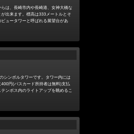
からは、長崎市内や長崎港、女神大橋な
が出来ます。標高は333メートルとそ
のビュータワーと呼ばれる展望台があ
スのシンボルタワーです。タワー内には
00円(パスカード所持者は無料)支払
ステンボス内のライトアップを眺めるこ