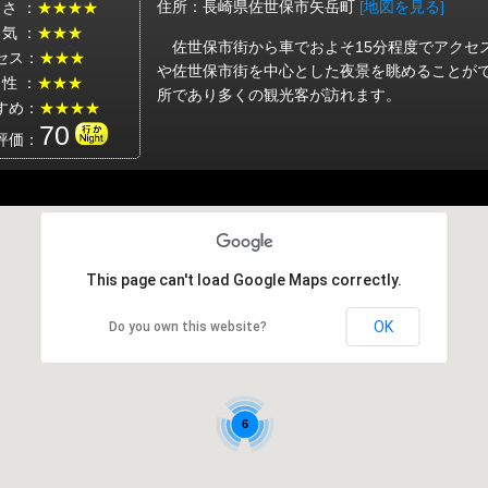
住所：長崎県佐世保市矢岳町
[地図を見る]
 さ ：
★★★★
 気 ：
★★★
佐世保市街から車でおよそ15分程度でアクセ
セス：
★★★
や佐世保市街を中心とした夜景を眺めることが
 性 ：
★★★
所であり多くの観光客が訪れます。
すめ：
★★★★
70
評価：
2
This page can't load Google Maps correctly.
OK
Do you own this website?
6