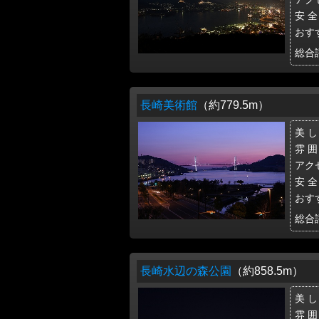
安 全
おす
総合
長崎美術館
（約779.5m）
美 し
雰 囲
アク
安 全
おす
総合
長崎水辺の森公園
（約858.5m）
美 し
雰 囲