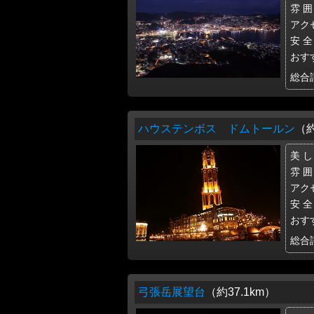
雰 囲
アク
安 全
おす
総合
ハウステンボス ドムトールン
（約
美 し
雰 囲
アク
安 全
おす
総合
弓張岳展望台
（約37.1km）