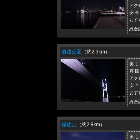
アク
安 全
おす
総合
道路公園
（約2.3km）
美 し
雰 囲
アク
安 全
おす
総合
稲佐山
（約2.9km）
美 し