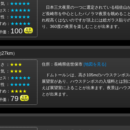
 気 ：
★★★★★
日本三大夜景の一つに選定されている稲佐山
セス：
★★★★★
ど長崎市を中心としたパノラマ夜景を眺めること
 性 ：
★★★★★
れ程高くはないのですが頂上には総ガラス貼り
すめ：
★★★★★
り、360度の夜景を楽しむことが出来ます。
100
評価：
27km）
住所：長崎県佐世保市
[地図を見る]
 さ ：
★★★
 気 ：
★★★
ドムトールンは、高さ105mのハウステンボ
セス：
★★★★★
展望室があり、ハウステンボスの入場料とは別に4
 性 ：
★★★★★
えば展望室に上ることが出来ます。夜景はハウ
すめ：
★★★★
とが出来ます。
79
評価：