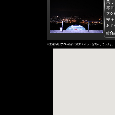
美 し
雰 囲
アク
安 全
おす
総合
※直線距離で50km圏内の夜景スポットを表示しています。