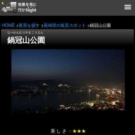
HOME
夜景を探す
長崎県の夜景スポット
鍋冠山公園
なべかんむりやまこうえん
鍋冠山公園
美 し さ ：
★★★