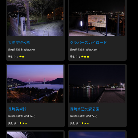
大浦展望公園
グラバースカイロード
長崎県長崎市（約536.4m）
長崎県長崎市（約624.6m）
美しさ：
★★
美しさ：
★★★
長崎美術館
長崎水辺の森公園
長崎県長崎市（約1.1km）
長崎県長崎市（約1.2km）
美しさ：
★★★
美しさ：
★★★