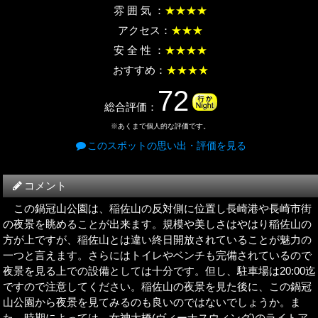
雰 囲 気 ：
★★★★
アクセス：
★★★
安 全 性 ：
★★★★
おすすめ：
★★★★
72
総合評価：
※あくまで個人的な評価です。
このスポットの思い出・評価を見る
コメント
この鍋冠山公園は、稲佐山の反対側に位置し長崎港や長崎市街
の夜景を眺めることが出来ます。規模や美しさはやはり稲佐山の
方が上ですが、稲佐山とは違い終日開放されていることが魅力の
一つと言えます。さらにはトイレやベンチも完備されているので
夜景を見る上での設備としては十分です。但し、駐車場は20:00迄
ですので注意してください。稲佐山の夜景を見た後に、この鍋冠
山公園から夜景を見てみるのも良いのではないでしょうか。ま
た、時期によっては、女神大橋(ヴィーナスウィング)のライトア