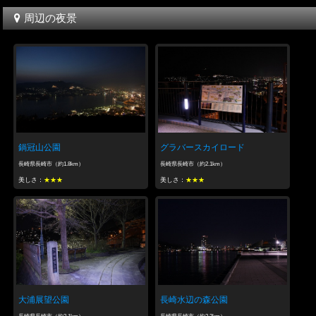
周辺の夜景
鍋冠山公園
グラバースカイロード
長崎県長崎市（約1.8km）
長崎県長崎市（約2.1km）
美しさ：
★★★
美しさ：
★★★
大浦展望公園
長崎水辺の森公園