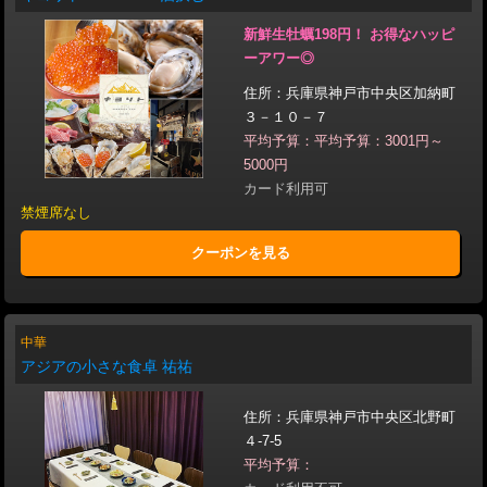
新鮮生牡蠣198円！ お得なハッピ
ーアワー◎
住所：兵庫県神戸市中央区加納町
３－１０－７
平均予算：平均予算：3001円～
5000円
カード利用可
禁煙席なし
クーポンを見る
中華
アジアの小さな食卓 祐祐
住所：兵庫県神戸市中央区北野町
４-7-5
平均予算：