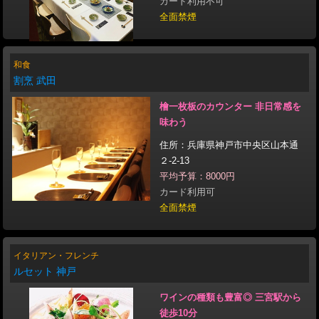
カード利用不可
全面禁煙
和食
割烹 武田
檜一枚板のカウンター 非日常感を
味わう
住所：兵庫県神戸市中央区山本通
２-2-13
平均予算：8000円
カード利用可
全面禁煙
イタリアン・フレンチ
ルセット 神戸
ワインの種類も豊富◎ 三宮駅から
徒歩10分