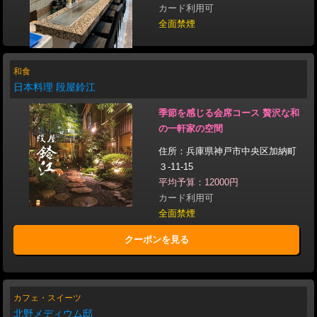
カード利用可
全面禁煙
和食
日本料理 段屋鈴江
季節を感じる会席コース 贅沢な和
の一軒家の空間
住所：兵庫県神戸市中央区加納町
３-11-15
平均予算：12000円
カード利用可
全面禁煙
クーポンを見る
カフェ・スイーツ
北野メディウム邸