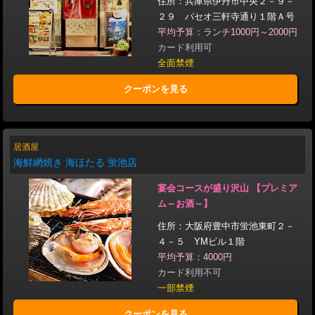
住所：兵庫県伊丹市中央２－９－
２９ パセオ三軒寺通り１階Ａ号
平均予算：ランチ1000円～2000円
カード利用可
全面禁煙
クーポンを見る
居酒屋
海鮮網焼き 海ほたる 蛍池店
宴会コースが盛り沢山 【プレミア
ム～お酒～】
住所：大阪府豊中市蛍池東町２－
４－５ YMビル１階
平均予算：4000円
カード利用不可
一部禁煙
クーポンを見る