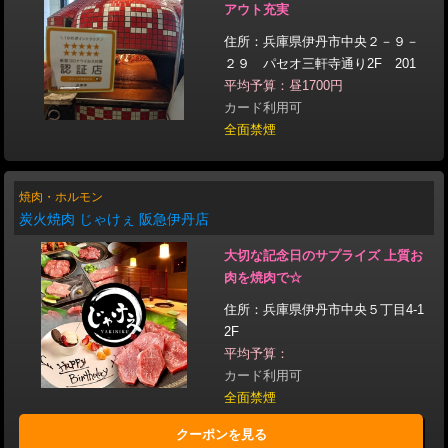
アウト充実
住所：兵庫県伊丹市中央２－９－
２９ パセオ三軒寺通り2F 201
平均予算：昼1700円
カード利用可
全面禁煙
焼肉・ホルモン
炭火焼肉 じゃけぇ 阪急伊丹店
大切な記念日のサプライズ 上質お
肉を焼肉で☆
住所：兵庫県伊丹市中央５丁目4-1
2F
平均予算：
カード利用可
全面禁煙
クーポンを見る