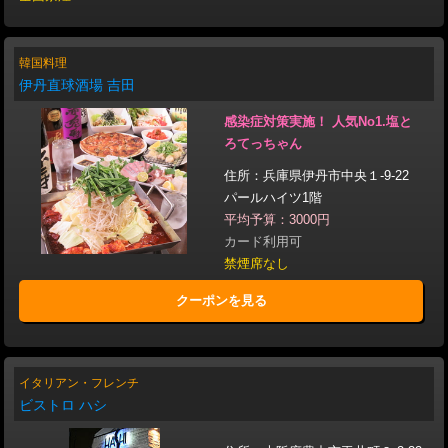
韓国料理
伊丹直球酒場 吉田
感染症対策実施！ 人気No1.塩と
ろてっちゃん
住所：兵庫県伊丹市中央１-9-22
パールハイツ1階
平均予算：3000円
カード利用可
禁煙席なし
クーポンを見る
イタリアン・フレンチ
ビストロ ハシ