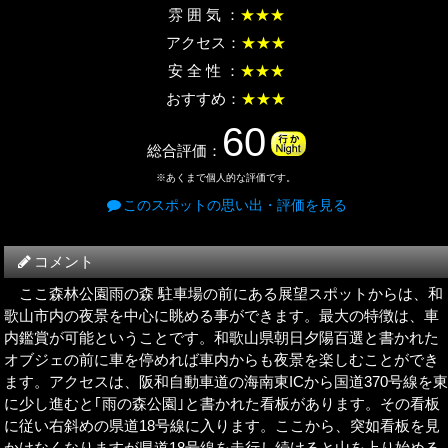
雰 囲 気 ：
★★★
アクセス：
★★★
安 全 性 ：
★★★
おすすめ：
★★★
60
総合評価：
※あくまで個人的な評価です。
このスポットの思い出・評価を見る
コメント
ここ森林公園雨の森 駐車場の前にある展望スポットからは、和
歌山市内の夜景を中心に眺める事ができます。最大の特徴は、車
内鑑賞が可能ということです。和歌山県朝日夕陽百選と書かれた
オブジェの前に車を停めれば車内からも夜景を楽しむことができ
ます。アクセスは、阪和自動車道の海南東ICから国道370号線を
に少し進むと｢雨の森公園｣と書かれた看板があります。その看板
に従い右斜めの県道18号線に入ります。ここから、突如看板を見
かけなくなりますが県道18号線を走行し続けると山を上り始める