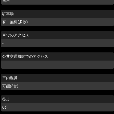
無料
駐車場
有 無料(多数)
車でのアクセス
-
公共交通機関でのアクセス
-
車内鑑賞
可能(3台)
徒歩
0分