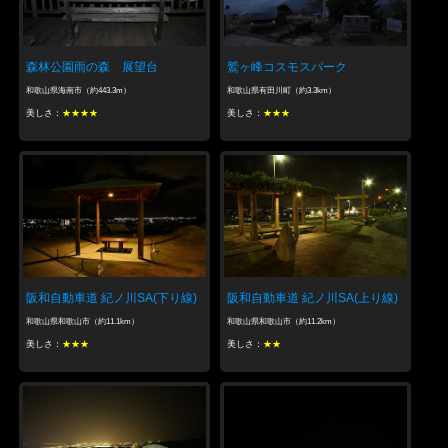
森林公園雨の森 展望台
鷲ヶ峰コスモスパーク
和歌山県海南市（約443.3m）
和歌山県有田川町（約3.3km）
美しさ：
★★★★
美しさ：
★★★
阪和自動車道 紀ノ川SA(下り線)
阪和自動車道 紀ノ川SA(上り線)
和歌山県和歌山市（約11.1km）
和歌山県和歌山市（約11.2km）
美しさ：
★★★
美しさ：
★★