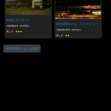
阪南スカイタウン
関空展望ホール スカイビュー
大阪府阪南市（約14.8km）
大阪府泉佐野市（約24.3km）
美しさ：
★★★
美しさ：
★★
周辺の夜景をもっと見る