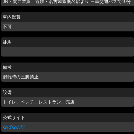
JR・関西本線、近鉄・名古屋線桑名駅より 三重交通バスで10分
車内鑑賞
不可
徒歩
-
備考
混雑時の三脚禁止
設備
トイレ、ベンチ、レストラン、売店
公式サイト
なばなの里