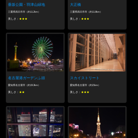
垂坂公園・羽津山緑地
大正橋
三重県四日市市（約11.2km）
三重県四日市市（約11.8km）
美しさ：
★★★
美しさ：
★★★
名古屋港ガーデンふ頭
スカイストリート
愛知県名古屋市（約19.3km）
愛知県名古屋市（約21km）
美しさ：
★★
美しさ：
★★★