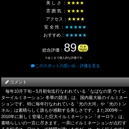
美 し さ ：
★★★★
雰 囲 気 ：
★★★★
アクセス：
★★★★
安 全 性 ：
★★★★★
おすすめ：
★★★★★
89
総合評価：
※あくまで個人的な評価です。
このスポットの思い出・評価を見る
コメント
毎年10月下旬～5月初旬迄行なわれている「なばなの里 ウイン
ターイルミネーション 冬華の競演」は、国内最大級のイルミネー
ションです。特に毎年行なわれている「光の大河」や「光のトン
ネル」は素晴らしく誰もが感動する美しさです。また2009年～
2010年に新しく登場した巨大イルミネーション「オーロラ」は、
素晴らしいの一言に尽きます。一斉にイルミネーションが点灯す