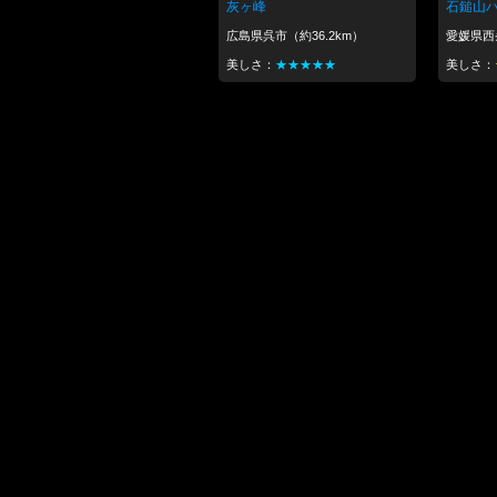
灰ヶ峰
石鎚山
広島県呉市（約36.2km）
愛媛県西条
美しさ：
★★★★★
美しさ：