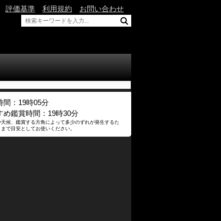
評価基準
利用規約
お問い合わせ
間：19時05分
すめ鑑賞時間：19時30分
や天候、鑑賞する方角によって多少のずれが発生するた
くまで目安としてお使いください。