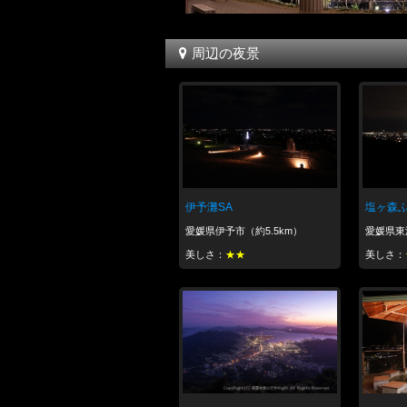
周辺の夜景
伊予灘SA
塩ヶ森
愛媛県伊予市（約5.5km）
愛媛県東温
美しさ：
★★
美しさ：