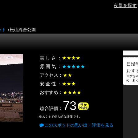
夜景を探す
ット
松山総合公園
美 し さ ：
★★★★
日没時
雰 囲 気 ：
★★★★★
おす
アクセス：
★★
※季節
め、あ
安 全 性 ：
★★★
おすすめ：
★★★★
73
総合評価：
※あくまで個人的な評価です。
このスポットの思い出・評価を見る