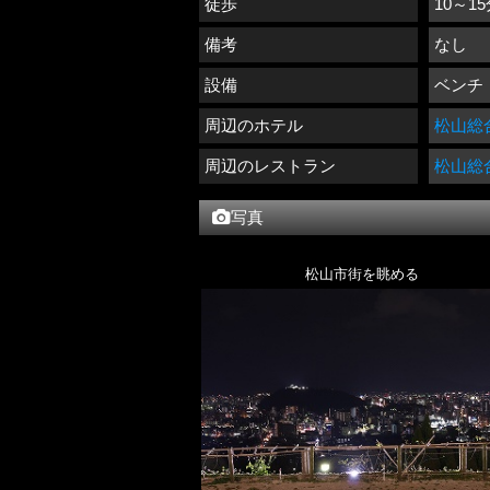
徒歩
10～1
備考
なし
設備
ベンチ
周辺のホテル
松山総
周辺のレストラン
松山総
写真
松山市街を眺める