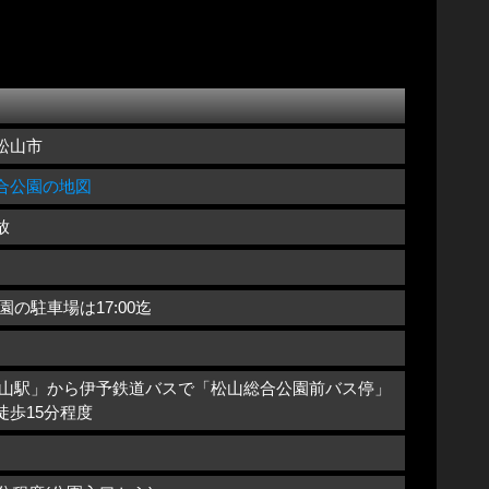
松山市
合公園の地図
放
園の駐車場は17:00迄
松山駅」から伊予鉄道バスで「松山総合公園前バス停」
徒歩15分程度