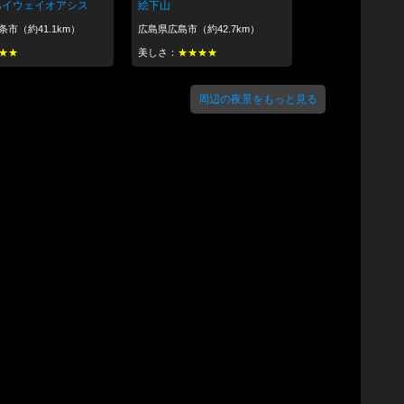
絵下山
ハイウェイオアシス
広島県広島市（約42.7km）
市（約41.1km）
美しさ：
★★★★
★★
周辺の夜景をもっと見る