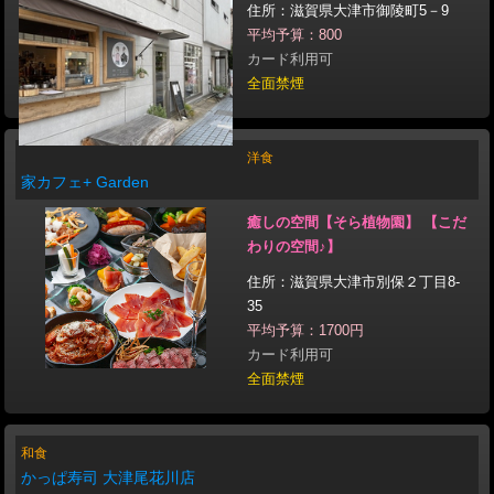
住所：滋賀県大津市御陵町5－9
平均予算：800
カード利用可
全面禁煙
洋食
家カフェ+ Garden
癒しの空間【そら植物園】 【こだ
わりの空間♪】
住所：滋賀県大津市別保２丁目8-
35
平均予算：1700円
カード利用可
全面禁煙
和食
かっぱ寿司 大津尾花川店