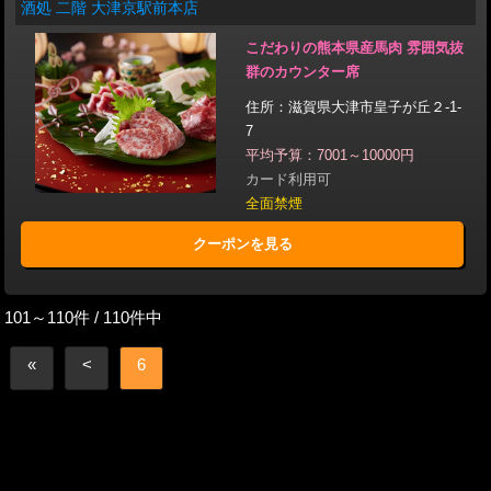
酒処 二階 大津京駅前本店
こだわりの熊本県産馬肉 雰囲気抜
群のカウンター席
住所：滋賀県大津市皇子が丘２-1-
7
平均予算：7001～10000円
カード利用可
全面禁煙
クーポンを見る
101～110件 / 110件中
«
<
6