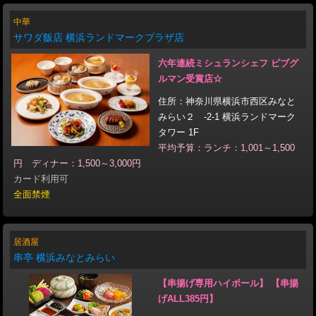
中華
サワダ飯店 横浜ランドマークプラザ店
六年連続ミシュランシェフ ビブグ
ルマン受賞店☆
住所：神奈川県横浜市西区みなと
みらい２ -2-1 横浜ランドマーク
タワー 1F
平均予算：ランチ：1,001～1,500
円 ディナー：1,500～3,000円
カード利用可
全面禁煙
居酒屋
串亭 横浜みなとみらい
【串揚げ専用ハイボール】 【串揚
げALL385円】