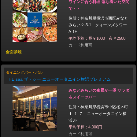
ワインに合う料理 落ち着いた空間
で・・
住所：神奈川県横浜市西区みなと
みらい２-3-1 クィーンズタワー
A-1F
平均予算：昼￥1000 夜￥2500
カード利用可
全面禁煙
ダイニングバー・バル
THE sea ザ・シー ニューオータニイン横浜プレミアム
みなとみらいの夜景が一望 サラダ
＆スイーツバー
住所：神奈川県横浜市中区桜木町
１-１-７ ニューオータニイン横
浜3Ｆ
平均予算：4,000円
カード利用可