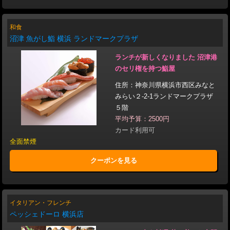
和食
沼津 魚がし鮨 横浜 ランドマークプラザ
ランチが新しくなりました 沼津港
のセリ権を持つ鮨屋
住所：神奈川県横浜市西区みなと
みらい２-2-1ランドマークプラザ
５階
平均予算：2500円
カード利用可
全面禁煙
クーポンを見る
イタリアン・フレンチ
ペッシェドーロ 横浜店