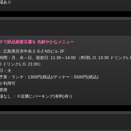
場あり
チで絶品麻婆豆腐を 色鮮やかなメニュー
：広島県呉市中央２-5-2 NSビル 2F
間：月、水～日、祝前日: 11:30～14:00 （料理L.O. 13:30 ドリンクL.O. 
00 ドリンクL.O. 21:00）
日：火
予算：ランチ：1300円(税込)/ディナー：5500円(税込)
ド利用可
禁煙
場なし ：※近隣にパーキング(有料)有り