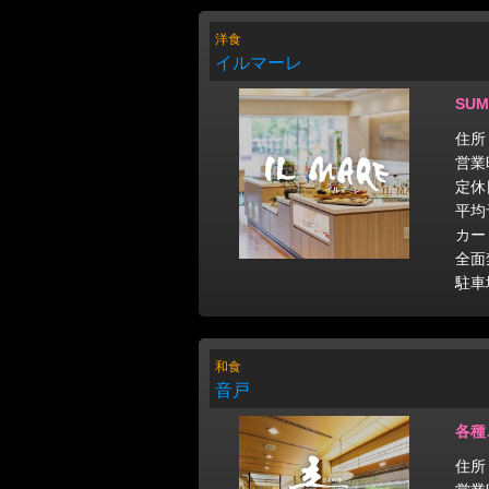
洋食
イルマーレ
SU
住所
営業時
定休
平均
カー
全面
駐車
和食
音戸
各種
住所