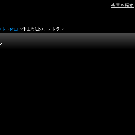
夜景を探す
ット
休山
休山周辺のレストラン
ン