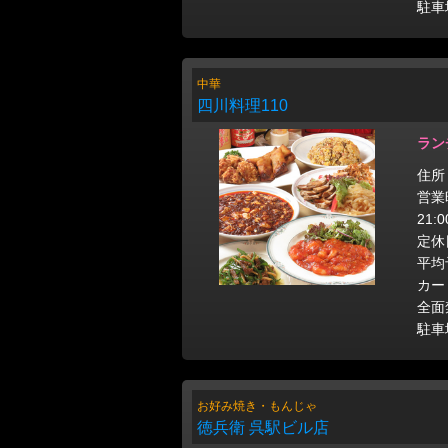
駐車
中華
四川料理110
ラン
住所
営業時
21:
定休
平均
カー
全面
駐車
お好み焼き・もんじゃ
徳兵衛 呉駅ビル店