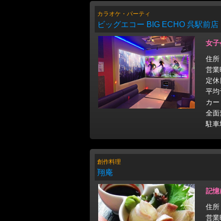
カラオケ・パーティ
ビッグエコー BIG ECHO 呉駅前店
女子
住所
営業
定休
平均
カー
全面
駐車
創作料理
翔庵
記憶
住所
営業時