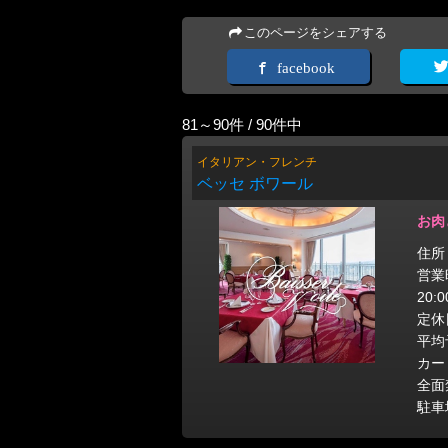
このページをシェアする
facebook
81～90件 / 90件中
イタリアン・フレンチ
ベッセ ボワール
お肉
住所
営業時
20:
定休
平均
カー
全面
駐車