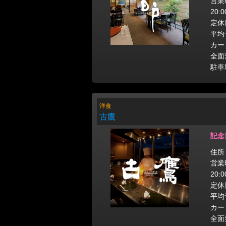
営業時
20:
定休
平均
カー
全面
駐車
洋食
古鷹
記念
住所
営業時
20:
定休
平均
カー
全面