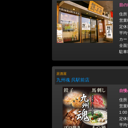
目の
住所
営業時
定休
平均
カー
全面
駐車
居酒屋
九州魂 呉駅前店
自慢
住所
営業時
1:0
定休
平均