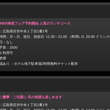
MMER海老フェア予約開始 人気のランチコース
：広島県呉市中央１丁目1番1号
間：月～日、祝日、祝前日: 11:30～21:00 （料理L.O. 20:00 ドリンクL.
日：なし
予算：2500
ド利用可
禁煙
場あり ：ホテル地下駐車場2時間無料チケット配布
ご慶事・ご法宴に 呉の地酒も楽しめます
：広島県呉市中央１丁目1番1号