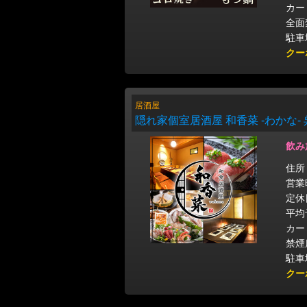
カー
全面
駐車
クー
居酒屋
隠れ家個室居酒屋 和香菜 -わかな-
飲み
住所
営業時
定休
平均
カー
禁煙
駐車
クー