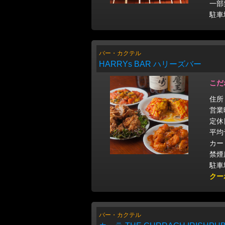
一部
駐車
バー・カクテル
HARRYs BAR ハリーズバー
こだ
住所
営業時
定休
平均
カー
禁煙
駐車
クー
バー・カクテル