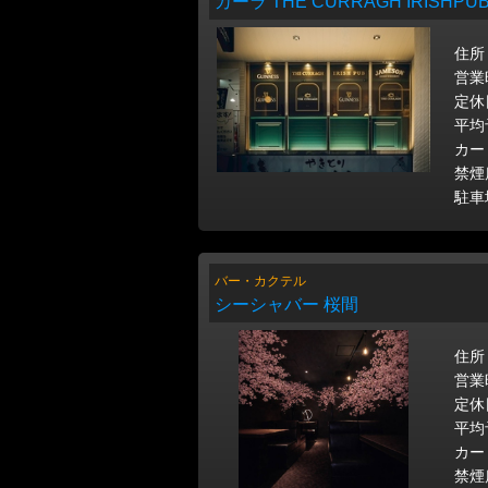
カーラ THE CURRAGH IRISHPU
住所
営業
定休
平均
カー
禁煙
駐車
バー・カクテル
シーシャバー 桜間
住所
営業
定休
平均
カー
禁煙