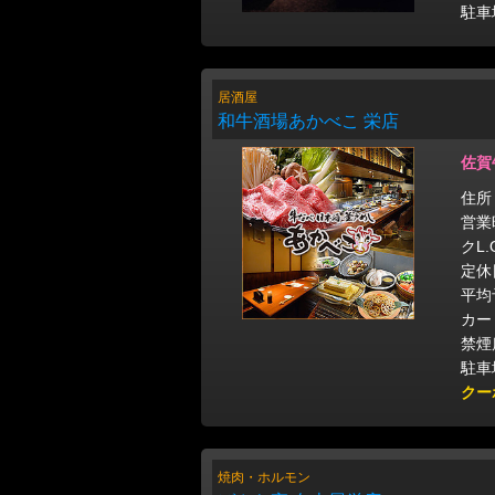
駐車
居酒屋
和牛酒場あかべこ 栄店
佐賀
住所
営業時
クL.
定休
平均
カー
禁煙
駐車
クー
焼肉・ホルモン