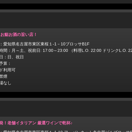
 お鮨お酒の旨い店！
：愛知県名古屋市東区東桜１-1－10ブロッサB1F
間：月～土、祝前日: 17:00～23:00 （料理L.O. 22:00 ドリンクL.O. 22
日：日、祝日
予算：
ド利用可
禁煙
場なし
発！老舗イタリアン 厳選ワインで乾杯♪