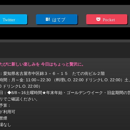
Twitter
はてブ
Pocket
たびに新しい楽しみを 今日はちょっと贅沢に。
：愛知県名古屋市中区錦３－６－１５ たての街ビル２階
間：月～金: 11:00～22:30 （料理L.O. 22:00 ドリンクL.O. 22:00）土
00 ドリンクL.O. 22:00）
日：◆8/8～16土曜時間★年末年始・ゴールデンウイーク・旧盆期間
リでご確認ください。
予算：
ド利用可
禁煙
場なし