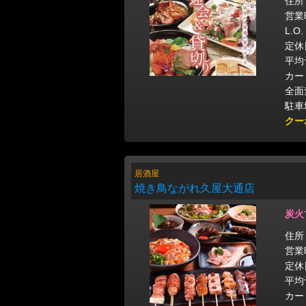
住所
営業時
L.O.
定休
平均
カー
全面
駐車
クー
居酒屋
焼き鳥ながれ久屋大通店
炭火
住所
営業時
定休
平均
カー