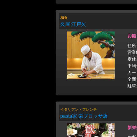
和食
久屋 江戸久
お鮨
住所
営業時
定休
平均
カー
全面
駐車
イタリアン・フレンチ
pasta家 栄ブロッサ店
新栄