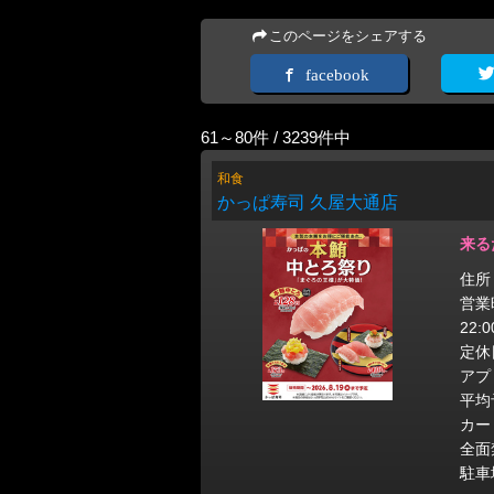
このページをシェアする
facebook
61～80件 / 3239件中
和食
かっぱ寿司 久屋大通店
来る
住所
営業時
22:
定休
アプ
平均
カー
全面
駐車