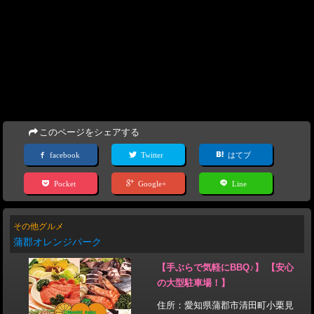
このページをシェアする
facebook
Twitter
はてブ
Pocket
Google+
Line
その他グルメ
蒲郡オレンジパーク
【手ぶらで気軽にBBQ♪】 【安心
の大型駐車場！】
住所：愛知県蒲郡市清田町小栗見